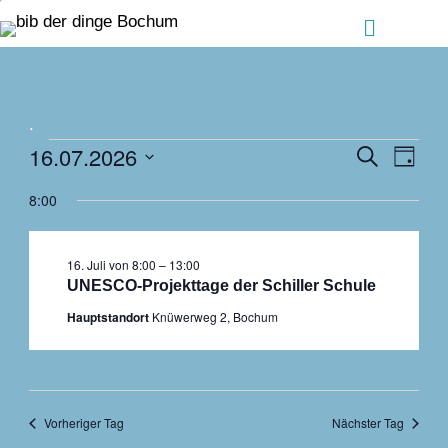
Zum Inhalt springen
Menü
.
Veranstaltungen
Ver
16.07.2026
Veranstalt
Suche
Tag
für
Ans
Suche
Datum
16.
8:00
Nav
und
wählen.
Juli
Ansichten,
2026
Navigation
16. Juli von 8:00
–
13:00
UNESCO-Projekttage der Schiller Schule
Hauptstandort
Knüwerweg 2, Bochum
Vorheriger Tag
Nächster Tag