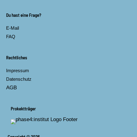
c
s
e
t
b
a
Du hast eine Frage?
o
g
o
r
E-Mail
k
a
m
FAQ
Rechtliches
Impressum
Datenschutz
AGB
Prokektträger
Copyright © 2026