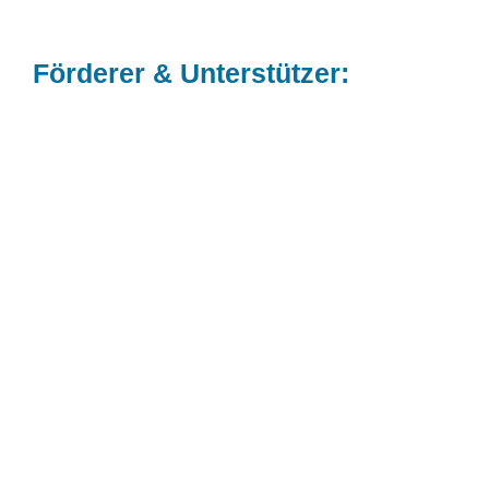
Förderer & Unterstützer:
Gemeinsam stark für die Abfallvermeidung. Wir
danken!
Von Anfang an in engem Austausch sind wir
myTurn dankbar für jede Austausch!