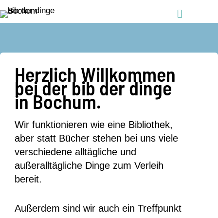
Zum Inhalt springen
Menü
Herzlich Willkommen
bei der bib der dinge
in Bochum.
Wir funktionieren wie eine Bibliothek,
aber statt Bücher stehen bei uns viele
verschiedene alltägliche und
außeralltägliche Dinge zum Verleih
bereit.
Außerdem sind wir auch ein Treffpunkt