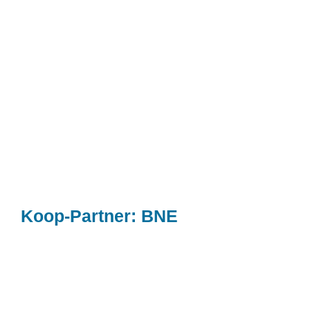
Verleih. An mittlerweile 4 Standorten!
Mit dem Circular Library Network arbeiten wir
an den Ausleihschränken.
Koop-Partner: BNE
Bildung für Nachhaltige Entwicklung ist die