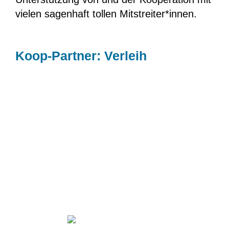
vielen sagenhaft tollen Mitstreiter*innen.
Koop-Partner: Verleih
Studis der HBO leihen kostenfrei. Im AStA-
Shop kann auf Präsenzinventar zugegriffen
werden.
Seit Anfang an ein starker Partner für den