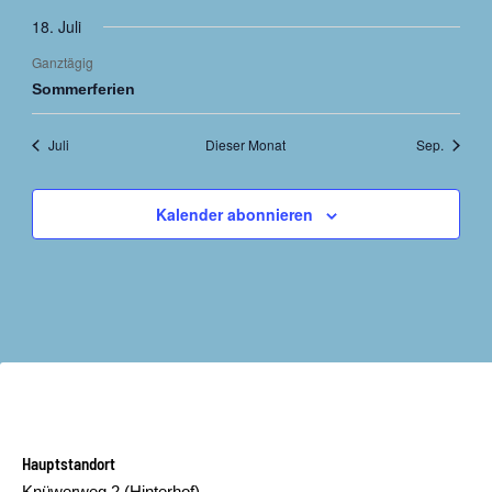
18. Juli
Ganztägig
Sommerferien
Juli
Dieser Monat
Sep.
Kalender abonnieren
Hauptstandort
Knüwerweg 2 (Hinterhof)