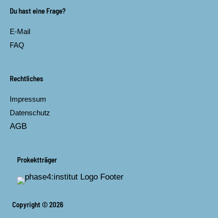
b
a
Du hast eine Frage?
o
g
o
r
E-Mail
k
a
m
FAQ
Rechtliches
Impressum
Datenschutz
AGB
Prokektträger
Copyright © 2026