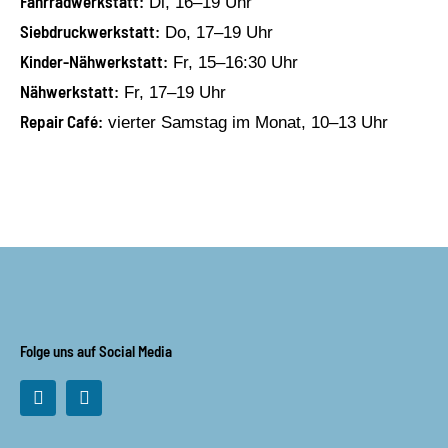
Fahrradwerkstatt:
Di, 16–19 Uhr
Siebdruckwerkstatt:
Do, 17–19 Uhr
Kinder-Nähwerkstatt:
Fr, 15–16:30 Uhr
Nähwerkstatt:
Fr, 17–19 Uhr
Repair Café:
vierter Samstag im Monat, 10–13 Uhr
Folge uns auf Social Media
F
I
a
n
c
s
e
t