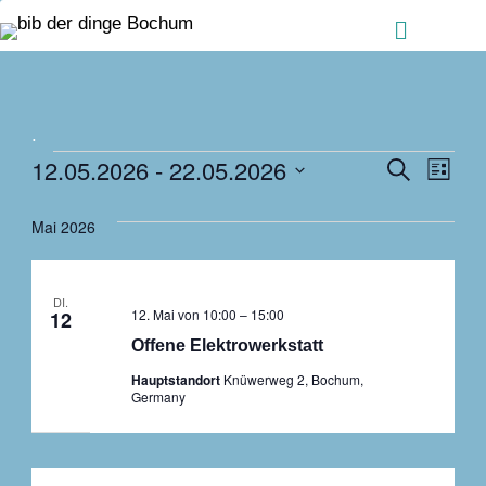
Zum Inhalt springen
Menü
.
Veranstaltungen
Ver
12.05.2026
 - 
22.05.2026
Veranstalt
Suche
Liste
Ans
Suche
Datum
Nav
Mai 2026
und
wählen.
Ansichten,
Navigation
DI.
12. Mai von 10:00
–
15:00
12
Offene Elektrowerkstatt
Hauptstandort
Knüwerweg 2, Bochum,
Germany