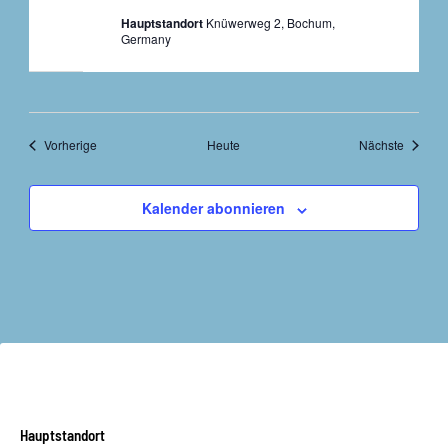
Hauptstandort
Knüwerweg 2, Bochum,
Germany
Veranstaltungen
Veranst
Vorherige
Heute
Nächste
Kalender abonnieren
Hauptstandort