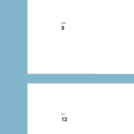
SA.
9
DI.
12