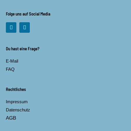
Folge uns auf Social Media
F
I
a
n
c
s
e
t
b
a
Du hast eine Frage?
o
g
o
r
E-Mail
k
a
m
FAQ
Rechtliches
Impressum
Datenschutz
AGB