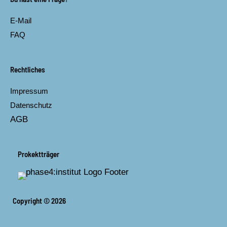
o
g
o
r
E-Mail
k
a
m
FAQ
Rechtliches
Impressum
Datenschutz
AGB
Prokektträger
Copyright © 2026