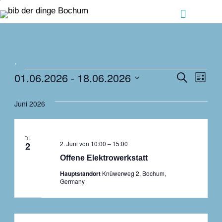
Zum Inhalt springen
Menü
.
Veranstaltungen
Ver
01.06.2026
 - 
18.06.2026
Veranstalt
Suche
Liste
Ans
Suche
Datum
Nav
Juni 2026
und
wählen.
Ansichten,
Navigation
DI.
2. Juni von 10:00
–
15:00
2
Offene Elektrowerkstatt
Hauptstandort
Knüwerweg 2, Bochum,
Germany