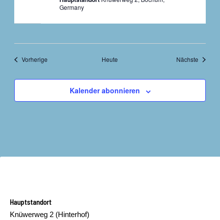
Germany
Veranstaltungen
Veranst
Vorherige
Heute
Nächste
Kalender abonnieren
Hauptstandort
Knüwerweg 2 (Hinterhof)