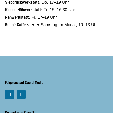
Siebdruckwerkstatt:
Do, 17–19 Uhr
Kinder-Nähwerkstatt:
Fr, 15–16:30 Uhr
Nähwerkstatt:
Fr, 17–19 Uhr
Repair Café:
vierter Samstag im Monat, 10–13 Uhr
Folge uns auf Social Media
F
I
a
n
c
s
e
t
b
a
Du hast eine Frage?