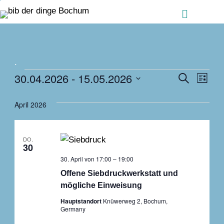
Zum Inhalt springen
Menü
.
Veranstaltungen
Ver
30.04.2026
 - 
15.05.2026
Veranstalt
Suche
Liste
Ans
Suche
Datum
Nav
April 2026
und
wählen.
Ansichten,
Navigation
DO.
30
30. April von 17:00
–
19:00
Offene Siebdruckwerkstatt und
mögliche Einweisung
Hauptstandort
Knüwerweg 2, Bochum,
Germany