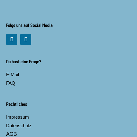
Folge uns auf Social Media
F
I
a
n
c
s
e
t
b
a
Du hast eine Frage?
o
g
o
r
E-Mail
k
a
m
FAQ
Rechtliches
Impressum
Datenschutz
AGB