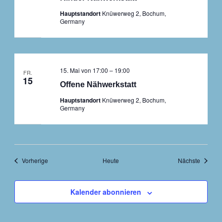
Hauptstandort
Knüwerweg 2, Bochum,
Germany
15. Mai von 17:00
–
19:00
FR.
15
Offene Nähwerkstatt
Hauptstandort
Knüwerweg 2, Bochum,
Germany
Veranstaltungen
Veranst
Vorherige
Heute
Nächste
Kalender abonnieren