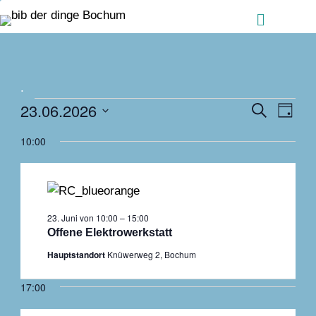
Zum Inhalt springen
Menü
.
Veranstaltungen
Ver
23.06.2026
Veranstalt
Suche
Tag
für
Ans
Suche
Datum
23.
10:00
Nav
und
wählen.
Juni
Ansichten,
2026
Navigation
23. Juni von 10:00
–
15:00
Offene Elektrowerkstatt
Hauptstandort
Knüwerweg 2, Bochum
17:00