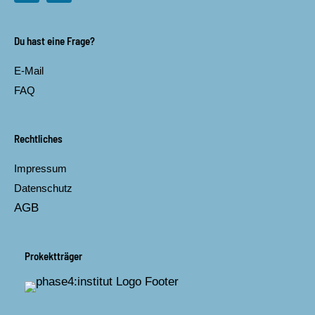
c
s
e
t
b
a
Du hast eine Frage?
o
g
o
r
E-Mail
k
a
m
FAQ
Rechtliches
Impressum
Datenschutz
AGB
Prokektträger