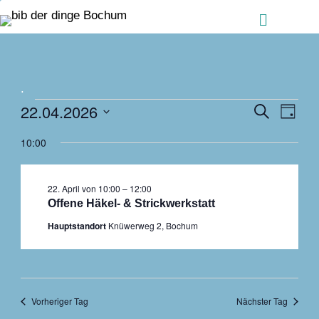
Zum Inhalt springen
Menü
.
Veranstaltungen
Ver
22.04.2026
Veranstalt
Suche
Tag
für
Ans
Suche
Datum
22.
10:00
Nav
und
wählen.
April
Ansichten,
2026
Navigation
22. April von 10:00
–
12:00
Offene Häkel- & Strickwerkstatt
Hauptstandort
Knüwerweg 2, Bochum
Vorheriger Tag
Nächster Tag