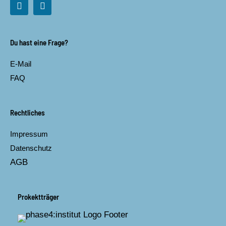
F
I
a
n
c
s
e
t
b
a
Du hast eine Frage?
o
g
o
r
E-Mail
k
a
m
FAQ
Rechtliches
Impressum
Datenschutz
AGB
Prokektträger