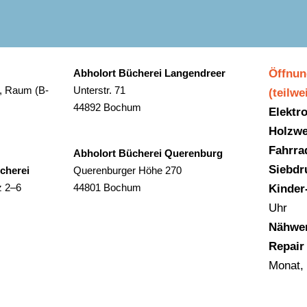
Abholort Bücherei Langendreer
Öffnun
, Raum (B-
Unterstr. 71
(teilw
44892 Bochum
Elektr
Holzwe
Fahrra
Abholort Bücherei Querenburg
Siebdr
ücherei
Querenburger Höhe 270
z 2–6
44801 Bochum
Kinder
Uhr
Nähwer
Repair
Monat,