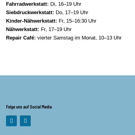
Fahrradwerkstatt:
Di, 16–19 Uhr
Siebdruckwerkstatt:
Do, 17–19 Uhr
Kinder-Nähwerkstatt:
Fr, 15–16:30 Uhr
Nähwerkstatt:
Fr, 17–19 Uhr
Repair Café:
vierter Samstag im Monat, 10–13 Uhr
Folge uns auf Social Media
F
I
a
n
c
s
e
t