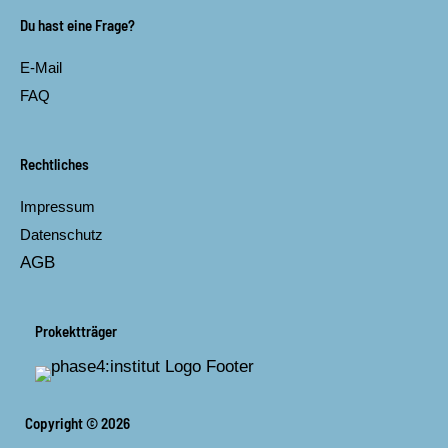
b
a
Du hast eine Frage?
o
g
o
r
E-Mail
k
a
m
FAQ
Rechtliches
Impressum
Datenschutz
AGB
Prokektträger
Copyright © 2026