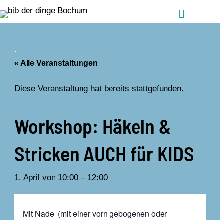
Zum Inhalt springen
Menü
.
« Alle Veranstaltungen
Diese Veranstaltung hat bereits stattgefunden.
Workshop: Häkeln &
Stricken AUCH für KIDS
1. April von 10:00
–
12:00
Mit Nadel (mit einer vorn gebogenen oder